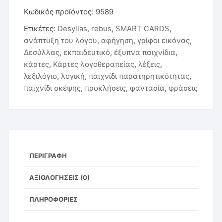
-
Κωδικός προϊόντος:
9589
Smart
Ετικέτες:
Desyllas
,
rebus
,
SMART CARDS
,
Cards
ανάπτυξη του λόγου
,
αφήγηση
,
γρίφοι εικόνας
,
-
Δεσύλλας
,
εκπαιδευτικό
,
έξυπνα παιχνίδια
,
Rebus
κάρτες
,
Κάρτες λογοθεραπείας
,
λέξεις
,
-
λεξιλόγιο
,
λογική
,
παιχνίδι παρατηρητικότητας
,
Δεσύλλας
παιχνίδι σκέψης
,
προκλήσεις
,
φαντασία
,
φράσεις
ποσότητα
ΠΕΡΙΓΡΑΦΉ
ΑΞΙΟΛΟΓΉΣΕΙΣ (0)
ΠΛΗΡΟΦΟΡΊΕΣ