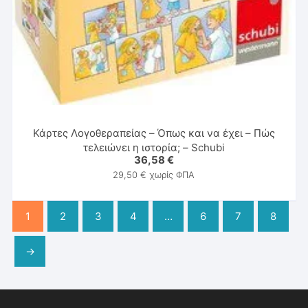
Κάρτες Λογοθεραπείας – Όπως και να έχει – Πώς
τελειώνει η ιστορία; – Schubi
36,58
€
29,50
€
χωρίς ΦΠΑ
1
2
3
4
…
6
7
8
→