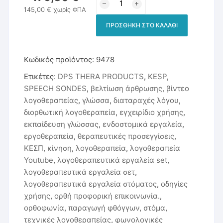
SONDES
145,00
€
χωρίς ΦΠΑ
-
ΠΡΟΣΘΉΚΗ ΣΤΟ ΚΑΛΆΘΙ
Λογοθεραπευτικά
Εργαλεία
Ενδοστοματικής
Κωδικός προϊόντος:
9478
Χρήσης
Ετικέτες:
DPS THERA PRODUCTS
,
KESP
,
(σετ)
SPEECH SONDES
,
βελτίωση άρθρωσης
,
βίντεο
ποσότητα
λογοθεραπείας
,
γλώσσα
,
διαταραχές λόγου
,
διορθωτική λογοθεραπεία
,
εγχειρίδιο χρήσης
,
εκπαίδευση γλώσσας
,
ενδοστομικά εργαλεία
,
εργοθεραπεία
,
θεραπευτικές προσεγγίσεις
,
ΚΕΣΠ
,
κίνηση
,
λογοθεραπεία
,
λογοθεραπεία
Youtube
,
λογοθεραπευτικά εργαλεία set
,
λογοθεραπευτικά εργαλεία σετ
,
λογοθεραπευτικά εργαλεία στόματος
,
οδηγίες
χρήσης
,
ορθή προφορική επικοινωνία.
,
ορθοφωνία
,
παραγωγή φθόγγων
,
στόμα
,
τεχνικές λογοθεραπείας
,
φωνολογικές