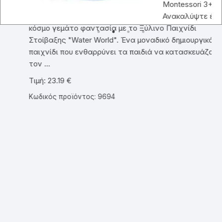
Montessori 3+
Ανακαλύψτε έναν
κόσμο γεμάτο φαντασία με το Ξύλινο Παιχνίδι
Στοίβαξης "Water World". Ένα μοναδικό δημιουργικό
παιχνίδι που ενθαρρύνει τα παιδιά να κατασκευάζουν
τον ...
Τιμή: 23.19 €
Κωδικός προϊόντος: 9694