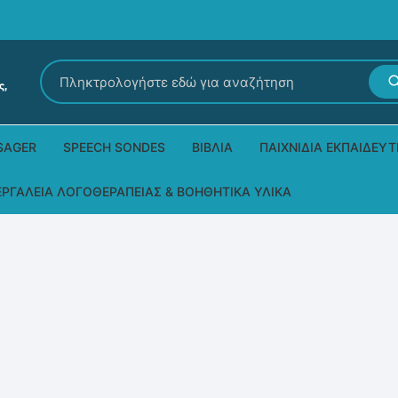
Αναζήτηση
για:
SAGER
SPEECH SONDES
ΒΙΒΛΊΑ
ΠΑΙΧΝΊΔΙΑ ΕΚΠΑΙΔΕΥΤ
Εκδόσεις Ρόδων
Δεξιοτήτων – Μίμηση
ΕΡΓΑΛΕΊΑ ΛΟΓΟΘΕΡΑΠΕΊΑΣ & ΒΟΗΘΗΤΙΚΆ ΥΛΙΚΆ
Παιδικά Βιβλία
Παζλ
Τα προϊόντα μας DPS Thera
Παραμύθια στη νοηματική
Μουσικά
Βοηθητικά Υλικά για τις Θεραπευτικές
Συνεδρίες
Άλλες εκδόσεις
Λογοθεραπευτικά και Αναλώσιμα
Μέθοδος Padovan