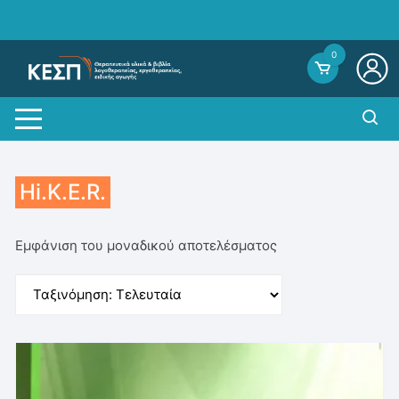
Skip
to
content
0
Hi.K.E.R.
Εμφάνιση του μοναδικού αποτελέσματος