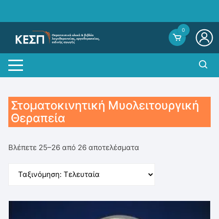
Skip
to
content
0
Στοματοκινητική Μυολειτουργική
Θεραπεία
Sorted
Βλέπετε 25–26 από 26 αποτελέσματα
by
average
rating