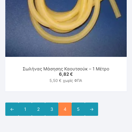
Σωλήνας Μάσησης Καουτσούκ – 1 Μέτρο
6,82
€
5,50
€
χωρίς ΦΠΑ
←
1
2
3
4
5
→