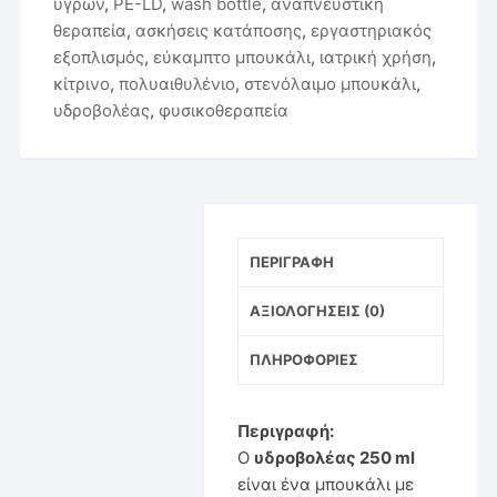
υγρών
,
PE-LD
,
wash bottle
,
αναπνευστική
θεραπεία
,
ασκήσεις κατάποσης
,
εργαστηριακός
εξοπλισμός
,
εύκαμπτο μπουκάλι
,
ιατρική χρήση
,
κίτρινο
,
πολυαιθυλένιο
,
στενόλαιμο μπουκάλι
,
υδροβολέας
,
φυσικοθεραπεία
ΠΕΡΙΓΡΑΦΉ
ΑΞΙΟΛΟΓΉΣΕΙΣ (0)
ΠΛΗΡΟΦΟΡΊΕΣ
Περιγραφή:
Ο
υδροβολέας 250 ml
είναι ένα μπουκάλι με