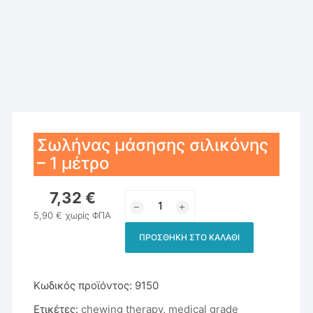
Σωλήνας μάσησης σιλικόνης
– 1 μέτρο
7,32
€
Σωλήνας
μάσησης
5,90
€
χωρίς ΦΠΑ
σιλικόνης
ΠΡΟΣΘΉΚΗ ΣΤΟ ΚΑΛΆΘΙ
–
1
μέτρο
Κωδικός προϊόντος:
9150
ποσότητα
Ετικέτες:
chewing therapy
,
medical grade