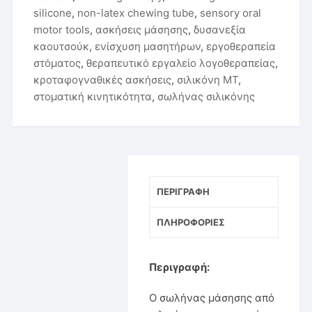
silicone
,
non-latex chewing tube
,
sensory oral
motor tools
,
ασκήσεις μάσησης
,
δυσανεξία
καουτσούκ
,
ενίσχυση μασητήρων
,
εργοθεραπεία
στόματος
,
θεραπευτικό εργαλείο λογοθεραπείας
,
κροταφογναθικές ασκήσεις
,
σιλικόνη ΜΤ
,
στοματική κινητικότητα
,
σωλήνας σιλικόνης
ΠΕΡΙΓΡΑΦΉ
ΠΛΗΡΟΦΟΡΊΕΣ
Περιγραφή:
Ο σωλήνας μάσησης από