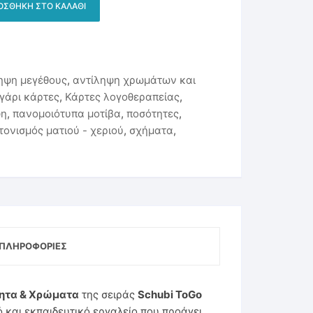
ΟΣΘΉΚΗ ΣΤΟ ΚΑΛΆΘΙ
ηψη μεγέθους
,
αντίληψη χρωμάτων και
γάρι κάρτες
,
Κάρτες λογοθεραπείας
,
ψη
,
πανομοιότυπα μοτίβα
,
ποσότητες
,
τονισμός ματιού - χεριού
,
σχήματα
,
ΠΛΗΡΟΦΟΡΊΕΣ
τητα & Χρώματα
της σειράς
Schubi ToGo
ό και εκπαιδευτικό εργαλείο που προάγει