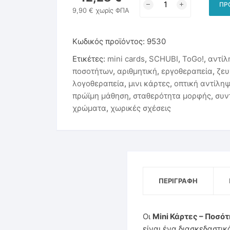
ΠΡ
Κάρτες
9,90
€
χωρίς ΦΠΑ
Παιχνίδια & Υλικά Εκπνοής
-
Ποσότητα
Στοματοκινητική Μυολειτουργική Θεραπεία
Κωδικός προϊόντος:
9530
και
Ετικέτες:
mini cards
Χρώματα
,
SCHUBI
,
ToGo!
,
αντίλ
ποσοτήτων
,
αριθμητική
-
,
εργοθεραπεία
,
ζευ
λογοθεραπεία
,
μινι κάρτες
Schubi
,
οπτική αντίλη
πρώϊμη μάθηση
,
σταθερότητα μορφής
ποσότητα
,
συν
χρώματα
,
χωρικές σχέσεις
ΠΕΡΙΓΡΑΦΉ
Οι
Mini Κάρτες – Ποσό
είναι ένα διασκεδαστικ