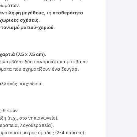
ρωμάτων.
αντίληψη μεγέθους
, τη
σταθερότητα
χωρικές σχέσεις
.
τονισμό ματιού-χεριού
.
αρτιά (7.5 x 7.5 cm).
ριλαμβάνει δύο πανομοιότυπα μοτίβα σε
ώματα που σχηματίζουν ένα ζευγάρι
αλλαγές παιχνιδιού.
ς 9 ετών.
η (π.χ., στο νηπιαγωγείο).
εραπεία, λογοθεραπεία).
ματα και μικρές ομάδες (2-4 παίκτες).