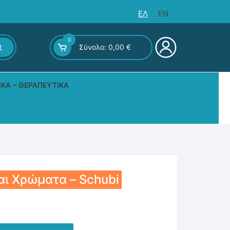
ΕΛ
EN
0
Σύνολο:
0,00
€
ΙΚΆ – ΘΕΡΑΠΕΥΤΙΚΆ
ς – Επιτραπέζια
αι Χρώματα – Schubi