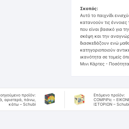
Σκοπός:
Αυτό το παιχνίδι ενισχ
κατανοούν τις έννοιες
που είναι βασικό για τ
σκέψη και την αναγνώρ
διασκεδάζουν ενώ μαθα
κατηγοριοποιούν αντικ
ικανότητα σε τομείς όπ
Μινι Κάρτες - Ποσότητ
οηγούμενο προϊόν:
Επόμενο προϊόν:
ιά, αριστερά, πάνω,
COMPiPic – ΕΙΚΟΝ
κάτω – Schubi
ΙΣΤΟΡΙΩΝ – Schub