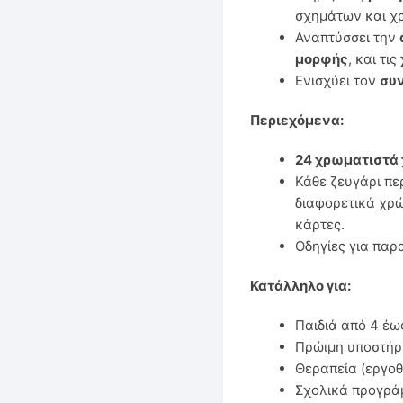
σχημάτων και χ
Αναπτύσσει την
μορφής
, και τις
Ενισχύει τον
συν
Περιεχόμενα:
24 χρωματιστά χ
Κάθε ζευγάρι πε
διαφορετικά χρ
κάρτες.
Οδηγίες για παρ
Κατάλληλο για:
Παιδιά από 4 έω
Πρώιμη υποστήριξ
Θεραπεία (εργοθ
Σχολικά προγράμ