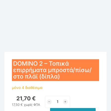
DOMINO 2 – Τοπικά
επιρρήματα μπροστά/πίσω/
στο πλάϊ (δίπλα)
μόνο 4 διαθέσιμα
21,70
€
DOMINO
2
17,50
€
χωρίς ΦΠΑ
-