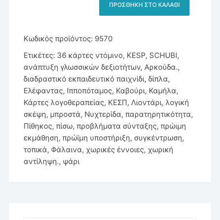
ΠΡΟΣΘΉΚΗ ΣΤΟ ΚΑΛΆΘΙ
Τοπικά
επιρρήματα
μπροστά/
Κωδικός προϊόντος:
9570
πίσω/
Ετικέτες:
36 κάρτες ντόμινο
,
KESP
,
SCHUBI
,
στο
ανάπτυξη γλωσσικών δεξιοτήτων
,
Αρκούδα.
,
πλάϊ
διαδραστικό εκπαιδευτικό παιχνίδι
,
δίπλα
,
(δίπλα)
Ελέφαντας
,
Ιπποπόταμος
,
Καβούρι
,
Καμήλα
,
ποσότητα
Κάρτες λογοθεραπείας
,
ΚΕΣΠ
,
Λιοντάρι
,
λογική
σκέψη
,
μπροστά
,
Νυχτερίδα
,
παρατηρητικότητα
,
Πίθηκος
,
πίσω
,
προβλήματα σύνταξης
,
πρώιμη
εκμάθηση
,
πρώϊμη υποστήριξη
,
συγκέντρωση
,
τοπικά
,
Φάλαινα
,
χωρικές έννοιες
,
χωρική
αντίληψη.
,
ψάρι