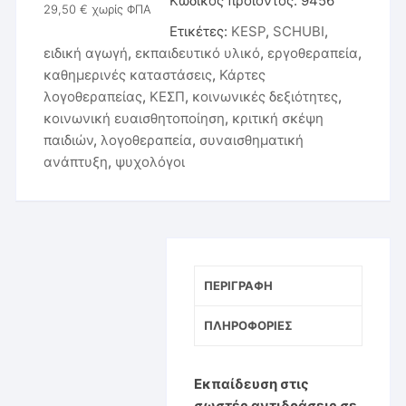
Κωδικός προϊόντος:
9456
29,50
€
χωρίς ΦΠΑ
Ετικέτες:
KESP
,
SCHUBI
,
ειδική αγωγή
,
εκπαιδευτικό υλικό
,
εργοθεραπεία
,
καθημερινές καταστάσεις
,
Κάρτες
λογοθεραπείας
,
ΚΕΣΠ
,
κοινωνικές δεξιότητες
,
κοινωνική ευαισθητοποίηση
,
κριτική σκέψη
παιδιών
,
λογοθεραπεία
,
συναισθηματική
ανάπτυξη
,
ψυχολόγοι
ΠΕΡΙΓΡΑΦΉ
ΠΛΗΡΟΦΟΡΊΕΣ
Εκπαίδευση στις
σωστές αντιδράσεις σε