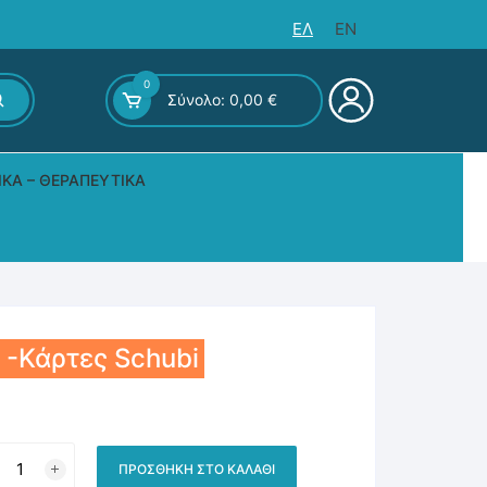
ΕΛ
EN
0
Σύνολο:
0,00
€
ΙΚΆ – ΘΕΡΑΠΕΥΤΙΚΆ
ς – Επιτραπέζια
 -Κάρτες Schubi
αισθήματα
ΠΡΟΣΘΉΚΗ ΣΤΟ ΚΑΛΆΘΙ
ρτες