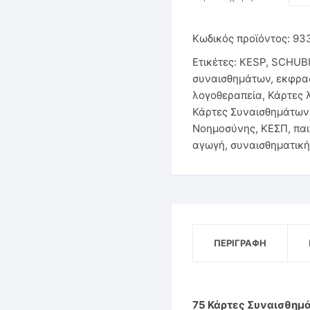
Sch
Παιχνίδια & Υλικά Εκπνοής
ποσ
Κωδικός προϊόντος:
93
Στοματοκινητική Μυολειτουργική Θεραπεία
Ετικέτες:
KESP
,
SCHUB
συναισθημάτων
,
εκφρασ
λογοθεραπεία
,
Κάρτες 
Κάρτες Συναισθημάτων 
Νοημοσύνης
,
ΚΕΣΠ
,
παι
αγωγή
,
συναισθηματικ
ΠΕΡΙΓΡΑΦΉ
75 Κάρτες Συναισθημά