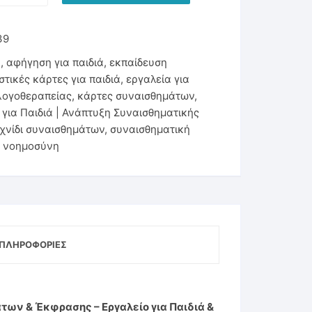
ubi
ότητα
39
I
,
αφήγηση για παιδιά
,
εκπαίδευση
τικές κάρτες για παιδιά
,
εργαλεία για
λογοθεραπείας
,
κάρτες συναισθημάτων
,
για Παιδιά | Ανάπτυξη Συναισθηματικής
χνίδι συναισθημάτων
,
συναισθηματική
ή νοημοσύνη
ΠΛΗΡΟΦΟΡΊΕΣ
των & Έκφρασης – Εργαλείο για Παιδιά &