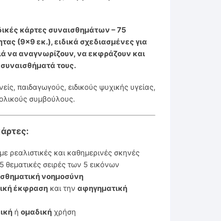
δικές κάρτες συναισθημάτων
– 75
τας (9×9 εκ.), ειδικά σχεδιασμένες για
ιά να αναγνωρίζουν, να εκφράζουν και
 συναισθήματά τους.
νείς, παιδαγωγούς, ειδικούς ψυχικής υγείας,
ολικούς συμβούλους.
κάρτες:
με ρεαλιστικές και καθημερινές σκηνές
5 θεματικές σειρές των 5 εικόνων
ισθηματική νοημοσύνη
ική έκφραση
και την
αφηγηματική
ική
ή
ομαδική
χρήση