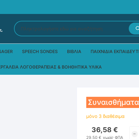
Αναζήτηση
για:
SAGER
SPEECH SONDES
ΒΙΒΛΊΑ
ΠΑΙΧΝΊΔΙΑ ΕΚΠΑΙΔΕΥΤ
Εκδόσεις Ρόδων
Δεξιοτήτων – Μίμηση
ΕΡΓΑΛΕΊΑ ΛΟΓΟΘΕΡΑΠΕΊΑΣ & ΒΟΗΘΗΤΙΚΆ ΥΛΙΚΆ
Παιδικά Βιβλία
Παζλ
Τα προϊόντα μας DPS Thera
Παραμύθια στη νοηματική
Μουσικά
Βοηθητικά Υλικά για τις Θεραπευτικές
Συναισθήματα
Συνεδρίες
Άλλες εκδόσεις
μόνο 3 διαθέσιμα
Λογοθεραπευτικά και Αναλώσιμα
36,58
€
Συν
Μέθοδος Padovan
-Κά
29,50
€
χωρίς ΦΠΑ