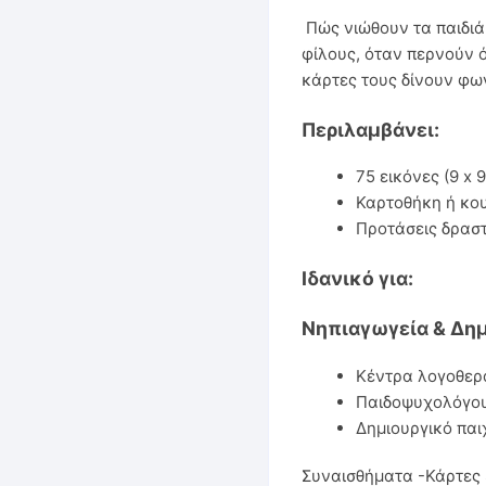
Πώς νιώθουν τα παιδι
φίλους, όταν περνούν ό
κάρτες τους δίνουν φω
Περιλαμβάνει:
75 εικόνες (9 x 9
Καρτοθήκη ή κου
Προτάσεις δραστ
Ιδανικό για:
Νηπιαγωγεία & Δημ
Κέντρα λογοθερ
Παιδοψυχολόγο
Δημιουργικό παιχ
Συναισθήματα -Κάρτες 