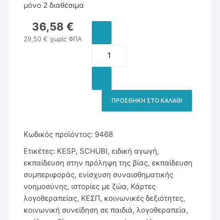
μόνο 2 διαθέσιμα
36,58
€
29,50
€
χωρίς ΦΠΑ
Κάρτες
Λογοθεραπείας:
ΒΙΑ:
STOP
-
ΠΡΟΣΘΉΚΗ ΣΤΟ ΚΑΛΆΘΙ
Schubi
ποσότητα
Κωδικός προϊόντος:
9468
Ετικέτες:
KESP
,
SCHUBI
,
ειδική αγωγή
,
εκπαίδευση στην πρόληψη της βίας
,
εκπαίδευση
συμπεριφοράς
,
ενίσχυση συναισθηματικής
νοημοσύνης
,
ιστορίες με ζώα
,
Κάρτες
λογοθεραπείας
,
ΚΕΣΠ
,
κοινωνικές δεξιότητες
,
κοινωνική συνείδηση σε παιδιά
,
λογοθεραπεία
,