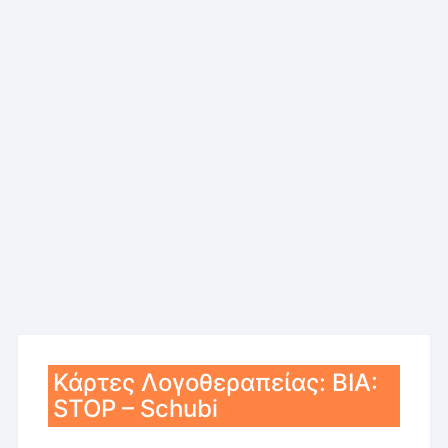
Κάρτες Λογοθεραπείας: ΒΙΑ:
STOP – Schubi