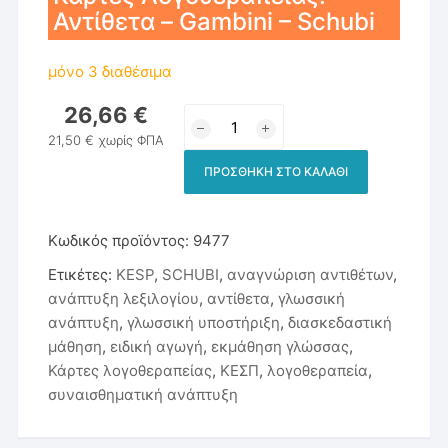
Αντίθετα – Gambini – Schubi
μόνο 3 διαθέσιμα
26,66
€
Κάρτες
Λογοθεραπείας:
21,50
€
χωρίς ΦΠΑ
Αντίθετα
ΠΡΟΣΘΉΚΗ ΣΤΟ ΚΑΛΆΘΙ
-
Gambini
-
Κωδικός προϊόντος:
9477
Schubi
Ετικέτες:
KESP
,
SCHUBI
,
αναγνώριση αντιθέτων
,
ποσότητα
ανάπτυξη λεξιλογίου
,
αντίθετα
,
γλωσσική
ανάπτυξη
,
γλωσσική υποστήριξη
,
διασκεδαστική
μάθηση
,
ειδική αγωγή
,
εκμάθηση γλώσσας
,
Κάρτες λογοθεραπείας
,
ΚΕΣΠ
,
λογοθεραπεία
,
συναισθηματική ανάπτυξη