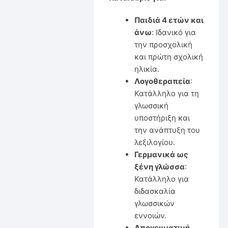
Παιδιά 4 ετών και
άνω
: Ιδανικό για
την προσχολική
και πρώτη σχολική
ηλικία.
Λογοθεραπεία
:
Κατάλληλο για τη
γλωσσική
υποστήριξη και
την ανάπτυξη του
λεξιλογίου.
Γερμανικά ως
ξένη γλώσσα
:
Κατάλληλο για
διδασκαλία
γλωσσικών
εννοιών.
Απογευματινή