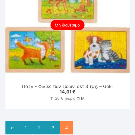
Μη διαθέσιμο
Παζλ – Φιλίες των ζώων, σετ 3 τμχ. – Goki
14,01
€
11,30
€
χωρίς ΦΠΑ
←
1
2
3
4