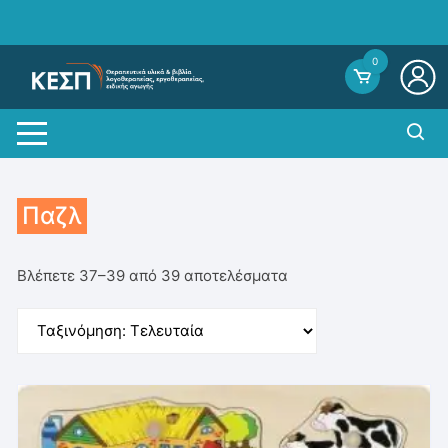
Skip
to
content
0
Παζλ
Sorted
Βλέπετε 37–39 από 39 αποτελέσματα
by
average
rating