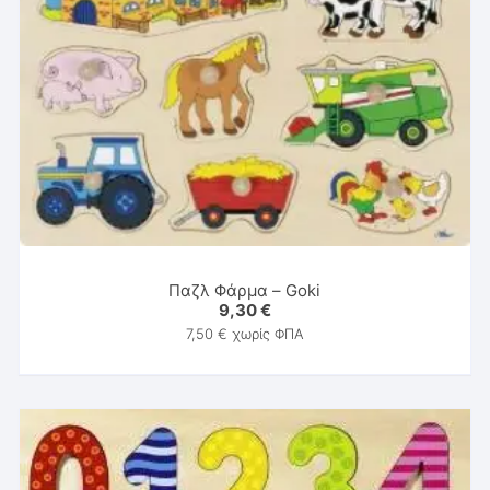
Παζλ Φάρμα – Goki
9,30
€
7,50
€
χωρίς ΦΠΑ