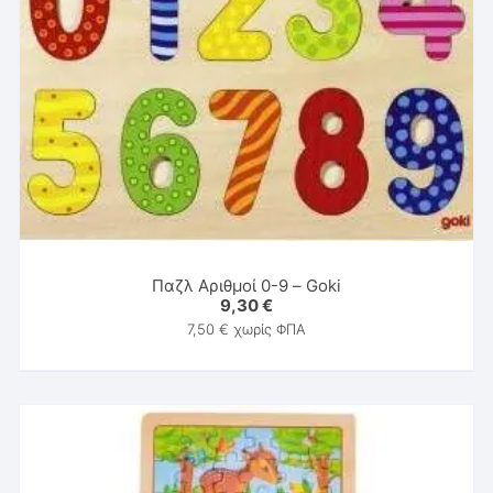
Παζλ Αριθμοί 0-9 – Goki
9,30
€
7,50
€
χωρίς ΦΠΑ