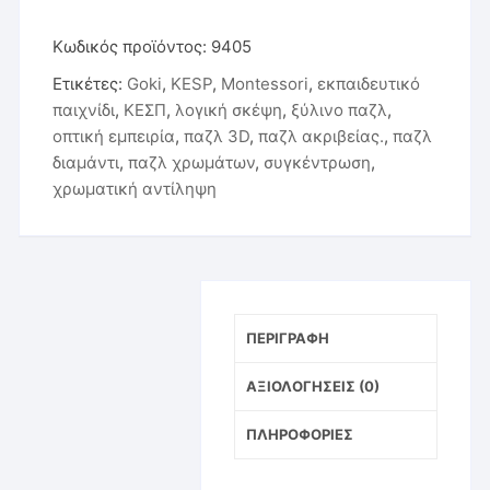
ποσότητα
Κωδικός προϊόντος:
9405
Ετικέτες:
Goki
,
KESP
,
Montessori
,
εκπαιδευτικό
παιχνίδι
,
ΚΕΣΠ
,
λογική σκέψη
,
ξύλινο παζλ
,
οπτική εμπειρία
,
παζλ 3D
,
παζλ ακριβείας.
,
παζλ
διαμάντι
,
παζλ χρωμάτων
,
συγκέντρωση
,
χρωματική αντίληψη
ΠΕΡΙΓΡΑΦΉ
ΑΞΙΟΛΟΓΉΣΕΙΣ (0)
ΠΛΗΡΟΦΟΡΊΕΣ