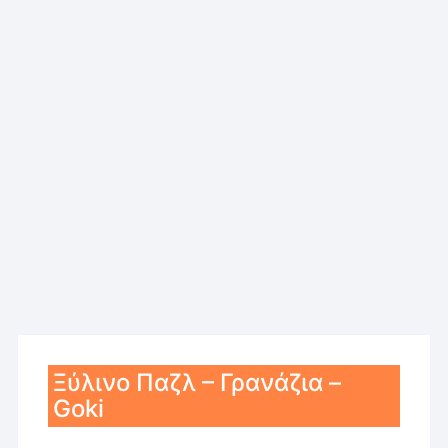
Ξύλινο Παζλ – Γρανάζια –
Goki