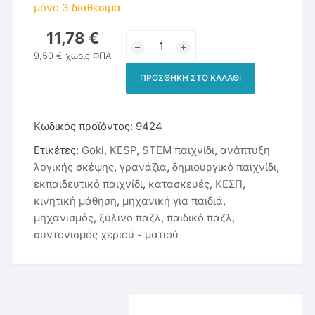
μόνο 3 διαθέσιμα
11,78
€
Ξύλινο
Παζλ
9,50
€
χωρίς ΦΠΑ
-
ΠΡΟΣΘΉΚΗ ΣΤΟ ΚΑΛΆΘΙ
Γρανάζια
-
Goki
Κωδικός προϊόντος:
9424
ποσότητα
Ετικέτες:
Goki
,
KESP
,
STEM παιχνίδι
,
ανάπτυξη
λογικής σκέψης
,
γρανάζια
,
δημιουργικό παιχνίδι
,
εκπαιδευτικό παιχνίδι
,
κατασκευές
,
ΚΕΣΠ
,
κινητική μάθηση
,
μηχανική για παιδιά
,
μηχανισμός
,
ξύλινο παζλ
,
παιδικό παζλ
,
συντονισμός χεριού - ματιού