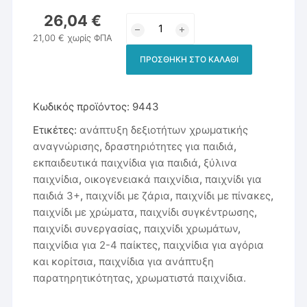
26,04
€
Χρώματα
με
21,00
€
χωρίς ΦΠΑ
Ζάρια
ΠΡΟΣΘΉΚΗ ΣΤΟ ΚΑΛΆΘΙ
-
Goki
ποσότητα
Κωδικός προϊόντος:
9443
Ετικέτες:
ανάπτυξη δεξιοτήτων χρωματικής
αναγνώρισης
,
δραστηριότητες για παιδιά
,
εκπαιδευτικά παιχνίδια για παιδιά
,
ξύλινα
παιχνίδια
,
οικογενειακά παιχνίδια
,
παιχνίδι για
παιδιά 3+
,
παιχνίδι με ζάρια
,
παιχνίδι με πίνακες
,
παιχνίδι με χρώματα
,
παιχνίδι συγκέντρωσης
,
παιχνίδι συνεργασίας
,
παιχνίδι χρωμάτων
,
παιχνίδια για 2-4 παίκτες
,
παιχνίδια για αγόρια
και κορίτσια
,
παιχνίδια για ανάπτυξη
παρατηρητικότητας
,
χρωματιστά παιχνίδια.