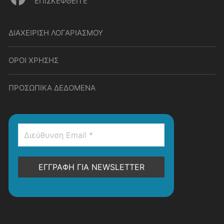
ΕΠΙΣΚΕΦΘΕΙΤΕ
ΔΙΑΧΕΙΡΙΣΗ ΛΟΓΑΡΙΑΣΜΟΥ
ΟΡΟΙ ΧΡΗΣΗΣ
ΠΡΟΣΩΠΙΚΑ ΔΕΔΟΜΕΝΑ