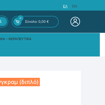
ΕΛ
EN
0
Σύνολο:
0,00
€
ΙΚΆ – ΘΕΡΑΠΕΥΤΙΚΆ
ς – Επιτραπέζια
νγκραμ (διπλό)