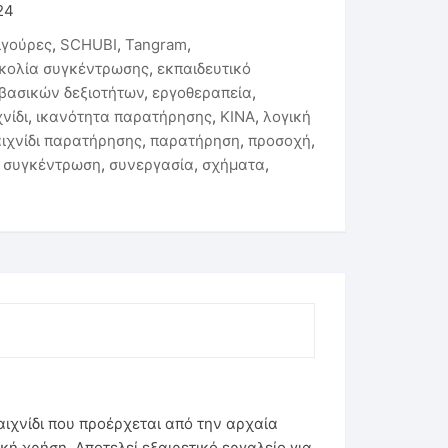
24
ιγούρες
,
SCHUBI
,
Tangram
,
κολία συγκέντρωσης
,
εκπαιδευτικό
βασικών δεξιοτήτων
,
εργοθεραπεία
,
νίδι
,
ικανότητα παρατήρησης
,
ΚΙΝΑ
,
λογική
ιχνίδι παρατήρησης
,
παρατήρηση
,
προσοχή
,
,
συγκέντρωση
,
συνεργασία
,
σχήματα
,
αιχνίδι που προέρχεται από την αρχαία
κή χρήση. Αποτελεί εξαιρετικό εργαλείο για