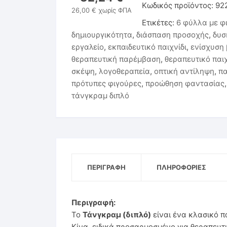
Κωδικός προϊόντος:
92
26,00
€
χωρίς ΦΠΑ
Παιχνίδια & Υλικά Εκπνοής
Ετικέτες:
6 φύλλα με φ
δημιουργικότητα
,
διάσπαση προσοχής
,
δυσ
Στοματοκινητική Μυολειτουργική Θεραπεία
εργαλείο
,
εκπαιδευτικό παιχνίδι
,
ενίσχυση 
θεραπευτική παρέμβαση
,
θεραπευτικό παιχ
σκέψη
,
λογοθεραπεία
,
οπτική αντίληψη
,
πα
πρότυπες φιγούρες
,
προώθηση φαντασίας
τάνγκραμ διπλό
ΠΕΡΙΓΡΑΦΉ
ΠΛΗΡΟΦΟΡΊΕΣ
Περιγραφή:
Το
Τάνγκραμ (διπλό)
είναι ένα κλασικό π
Κίνα, ειδικά προσαρμοσμένο για θεραπευτι