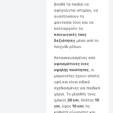
βοηθά τα παιδιά να
αφηγούνται ιστορίες, να
αναπτύσσουν τη
φαντασία τους και να
καλλιεργούν τις
κοινωνικές τους
δεξιότητες
μέσα από το
παιχνίδι ρόλων.
Κατασκευασμένες από
υφασμάτινες ίνες
υψηλής ποιότητας
, οι
μαριονέτες έχουν απαλή
υφή και είναι ειδικά
σχεδιασμένες για παιδικά
χέρια. Το μέγεθός τους
(μήκος
20 cm
, πλάτος
10
cm
, ύψος
10 cm
) τις
καθιστά εύχρηστες και