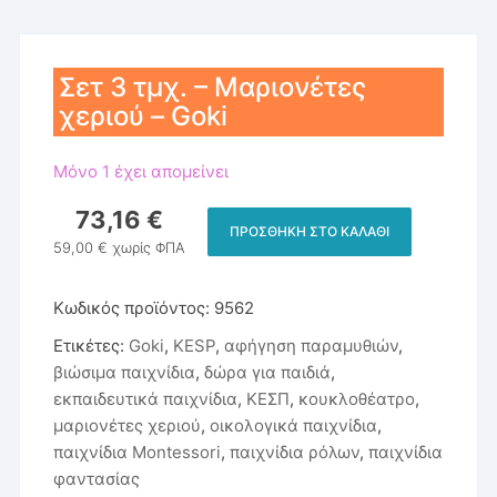
Σετ 3 τμχ. – Μαριονέτες
χεριού – Goki
Μόνο 1 έχει απομείνει
73,16
€
ΠΡΟΣΘΉΚΗ ΣΤΟ ΚΑΛΆΘΙ
Σετ
59,00
€
χωρίς ΦΠΑ
3
τμχ.
Κωδικός προϊόντος:
9562
-
Ετικέτες:
Goki
,
KESP
,
αφήγηση παραμυθιών
,
Μαριονέτες
βιώσιμα παιχνίδια
,
δώρα για παιδιά
,
χεριού
εκπαιδευτικά παιχνίδια
,
ΚΕΣΠ
,
κουκλοθέατρο
,
-
μαριονέτες χεριού
,
οικολογικά παιχνίδια
,
Goki
παιχνίδια Montessori
,
παιχνίδια ρόλων
,
παιχνίδια
ποσότητα
φαντασίας