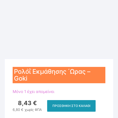
Ρολόΐ Εκμάθησης ΄Ωρας –
Goki
Μόνο 1 έχει απομείνει
8,43
€
ΠΡΟΣΘΉΚΗ ΣΤΟ ΚΑΛΆΘΙ
Ρολόΐ
6,80
€
χωρίς ΦΠΑ
Εκμάθησης