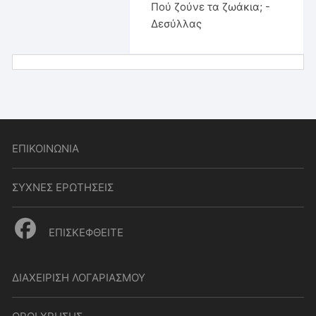
Πού ζούνε τα ζωάκια; -
Δεσύλλας
ΕΠΙΚΟΙΝΩΝΙΑ
ΣΥΧΝΕΣ ΕΡΩΤΗΣΕΙΣ
ΕΠΙΣΚΕΦΘΕΙΤΕ
ΔΙΑΧΕΙΡΙΣΗ ΛΟΓΑΡΙΑΣΜΟΥ