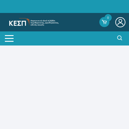
Skip
to
content
0