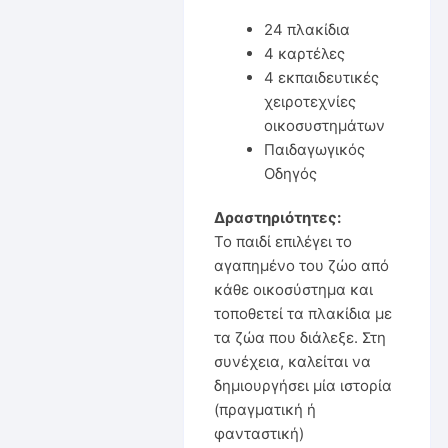
24 πλακίδια
4 καρτέλες
4 εκπαιδευτικές
χειροτεχνίες
οικοσυστημάτων
Παιδαγωγικός
Οδηγός
Δραστηριότητες:
Το παιδί επιλέγει το
αγαπημένο του ζώο από
κάθε οικοσύστημα και
τοποθετεί τα πλακίδια με
τα ζώα που διάλεξε. Στη
συνέχεια, καλείται να
δημιουργήσει μία ιστορία
(πραγματική ή
φανταστική)