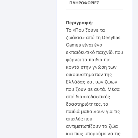
ΠΛΗΡΟΦΟΡΊΕΣ
Περιγραφή:
Το «Που ζούνε τα
ζωάκια» από τη Desyllas
Games είναι ένα
εκπαιδευτικό παιχνίδι που
φέρνει τα παιδιά πιο
κοντά στην γνώση των
οικοσυστημάτων της
Ελλάδας και των ζώων
που ζουν σε αυτά. Μέσα
από διασκεδαστικές
δραστηριότητες, τα
παιδιά μαθαίνουν για τις
απειλές που
αντιμετωπίζουν τα ζώα
και πώς μπορούμε να τις