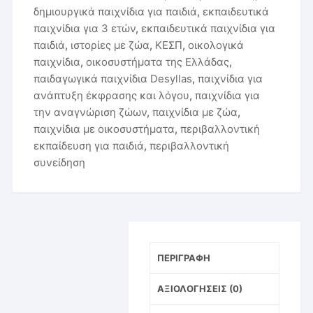
δημιουργικά παιχνίδια για παιδιά
,
εκπαιδευτικά
παιχνίδια για 3 ετών
,
εκπαιδευτικά παιχνίδια για
παιδιά
,
ιστορίες με ζώα
,
ΚΕΣΠ
,
οικολογικά
παιχνίδια
,
οικοσυστήματα της Ελλάδας
,
παιδαγωγικά παιχνίδια Desyllas
,
παιχνίδια για
ανάπτυξη έκφρασης και λόγου
,
παιχνίδια για
την αναγνώριση ζώων
,
παιχνίδια με ζώα
,
παιχνίδια με οικοσυστήματα
,
περιβαλλοντική
εκπαίδευση για παιδιά
,
περιβαλλοντική
συνείδηση
ΠΕΡΙΓΡΑΦΉ
ΑΞΙΟΛΟΓΉΣΕΙΣ (0)