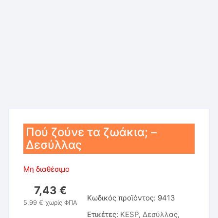
Πού ζούνε τα ζωάκια; –
Δεσύλλας
Μη διαθέσιμο
7,43
€
Κωδικός προϊόντος:
9413
5,99
€
χωρίς ΦΠΑ
Ετικέτες:
KESP
,
Δεσύλλας
,