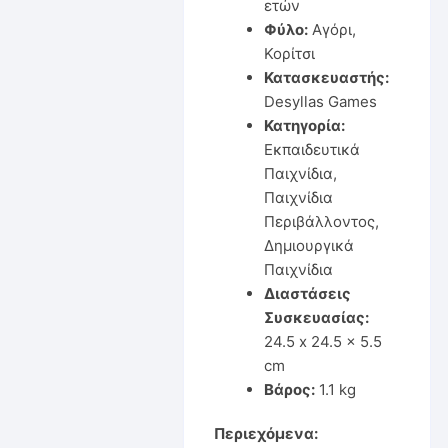
ετών
Φύλο:
Αγόρι,
Κορίτσι
Κατασκευαστής:
Desyllas Games
Κατηγορία:
Εκπαιδευτικά
Παιχνίδια,
Παιχνίδια
Περιβάλλοντος,
Δημιουργικά
Παιχνίδια
Διαστάσεις
Συσκευασίας:
24.5 x 24.5 x 5.5
cm
Βάρος:
1.1 kg
Περιεχόμενα: