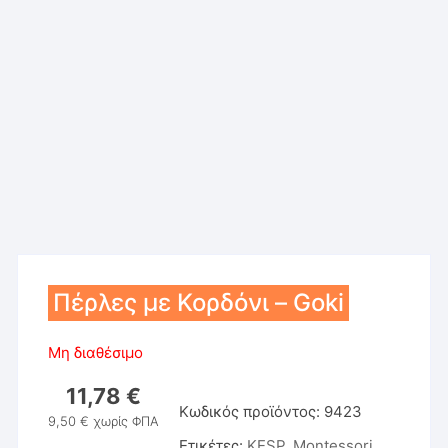
Πέρλες με Κορδόνι – Goki
Μη διαθέσιμο
11,78
€
Κωδικός προϊόντος:
9423
9,50
€
χωρίς ΦΠΑ
Ετικέτες:
KESP
,
Montessori