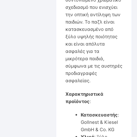
σχεδιασμό που ενισχύει
την οπτική αντίληψη των
παιδιών. Το παζλ είναι
κατασκευασμένο από
ξύλο υψηλής ποιότητας
και είναι απόλυτα
ασφαλές για τα
μικρότερα παιδιά,
σύμφωνα με τις αυστηρές
προδιαγραφές
ασφαλείας.
Χαρακτηριστικά
προϊόντος
:
Κατασκευαστής
:
Gollnest & Kiesel
GmbH & Co. KG
Υλικό
: Ξύλο