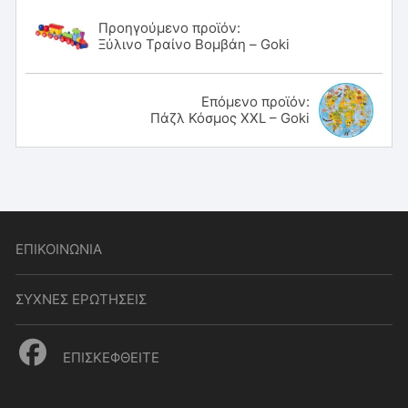
Προηγούμενο προϊόν:
Ξύλινο Τραίνο Βομβάη – Goki
Επόμενο προϊόν:
Πάζλ Κόσμος XXL – Goki
ΕΠΙΚΟΙΝΩΝΙΑ
ΣΥΧΝΕΣ ΕΡΩΤΗΣΕΙΣ
ΕΠΙΣΚΕΦΘΕΙΤΕ