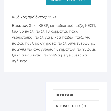
-
Goki
ποσότητα
Κωδικός προϊόντος:
9574
Ετικέτες:
Goki
,
KESP
,
εκπαιδευτικό παζλ
,
ΚΕΣΠ
,
ξύλινο παζλ
,
παζλ 16 κομμάτια
,
παζλ
γεωμετρικά
,
παζλ για μικρά παιδιά
,
παζλ για
παιδιά
,
παζλ με σχήματα
,
παζλ συγκέντρωσης
,
παιχνίδι για αναγνώριση σχημάτων
,
παιχνίδι με
ξύλινα κομμάτια
,
παιχνίδια με γεωμετρικά
σχήματα
ΠΕΡΙΓΡΑΦΉ
ΑΞΙΟΛΟΓΉΣΕΙΣ (0)