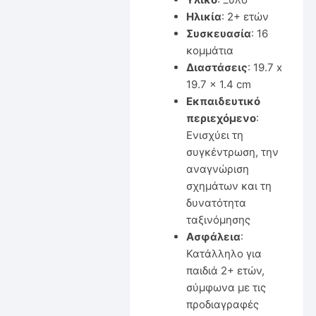
Ηλικία
: 2+ ετών
Συσκευασία
: 16
κομμάτια
Διαστάσεις
: 19.7 x
19.7 x 1.4 cm
Εκπαιδευτικό
περιεχόμενο
:
Ενισχύει τη
συγκέντρωση, την
αναγνώριση
σχημάτων και τη
δυνατότητα
ταξινόμησης
Ασφάλεια
:
Κατάλληλο για
παιδιά 2+ ετών,
σύμφωνα με τις
προδιαγραφές