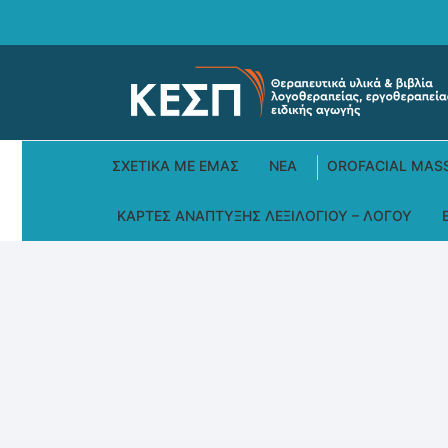
Skip
to
content
ΣΧΕΤΙΚΆ ΜΕ ΕΜΆΣ
ΝΕΑ
OROFACIAL MAS
ΚΆΡΤΕΣ ΑΝΆΠΤΥΞΗΣ ΛΕΞΙΛΟΓΊΟΥ – ΛΌΓΟΥ