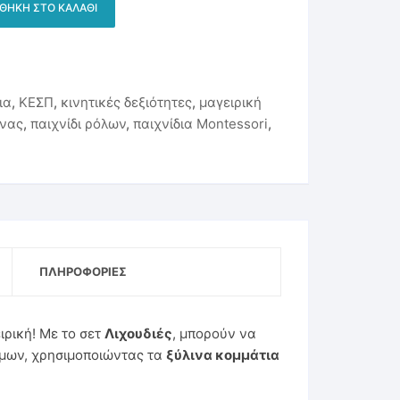
ΘΉΚΗ ΣΤΟ ΚΑΛΆΘΙ
ια
,
ΚΕΣΠ
,
κινητικές δεξιότητες
,
μαγειρική
ίνας
,
παιχνίδι ρόλων
,
παιχνίδια Montessori
,
ΠΛΗΡΟΦΟΡΊΕΣ
ιρική! Με το σετ
Λιχουδιές
, μπορούν να
ίμων, χρησιμοποιώντας τα
ξύλινα κομμάτια