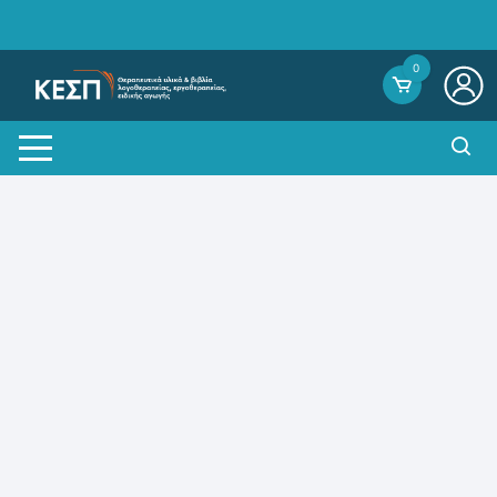
Skip
to
content
0