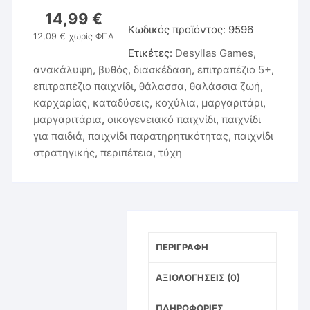
14,99
€
Κωδικός προϊόντος:
9596
12,09
€
χωρίς ΦΠΑ
Ετικέτες:
Desyllas Games
,
ανακάλυψη
,
βυθός
,
διασκέδαση
,
επιτραπέζιο 5+
,
επιτραπέζιο παιχνίδι
,
θάλασσα
,
θαλάσσια ζωή
,
καρχαρίας
,
καταδύσεις
,
κοχύλια
,
μαργαριτάρι
,
μαργαριτάρια
,
οικογενειακό παιχνίδι
,
παιχνίδι
για παιδιά
,
παιχνίδι παρατηρητικότητας
,
παιχνίδι
στρατηγικής
,
περιπέτεια
,
τύχη
ΠΕΡΙΓΡΑΦΉ
ΑΞΙΟΛΟΓΉΣΕΙΣ (0)
ΠΛΗΡΟΦΟΡΊΕΣ