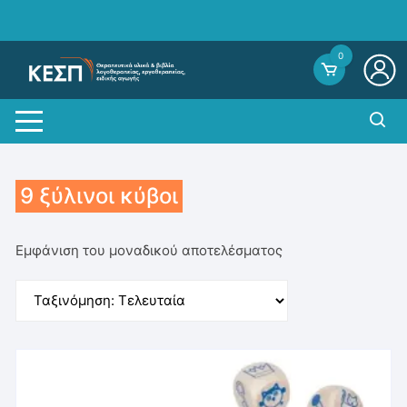
Skip
to
content
0
9 ξύλινοι κύβοι
Εμφάνιση του μοναδικού αποτελέσματος