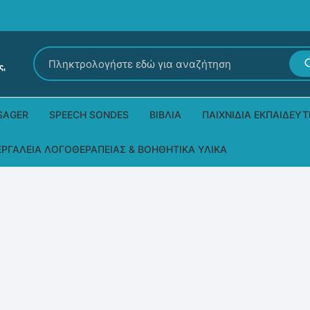
Αναζήτηση
για:
SAGER
SPEECH SONDES
ΒΙΒΛΊΑ
ΠΑΙΧΝΊΔΙΑ ΕΚΠΑΙΔΕΥΤ
Εκδόσεις Ρόδων
Δεξιοτήτων – Μίμηση
ΕΡΓΑΛΕΊΑ ΛΟΓΟΘΕΡΑΠΕΊΑΣ & ΒΟΗΘΗΤΙΚΆ ΥΛΙΚΆ
Παιδικά Βιβλία
Παζλ
Τα προϊόντα μας DPS Thera
Παραμύθια στη νοηματική
Μουσικά
Βοηθητικά Υλικά για τις Θεραπευτικές
Συνεδρίες
Άλλες εκδόσεις
Λογοθεραπευτικά και Αναλώσιμα
Μέθοδος Padovan