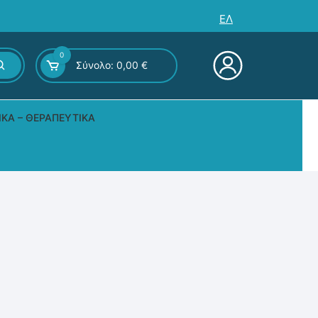
ΕΛ
0
Σύνολο:
0,00
€
ΙΚΆ – ΘΕΡΑΠΕΥΤΙΚΆ
ς – Επιτραπέζια