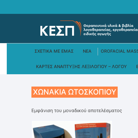
Skip
to
content
ΣΧΕΤΙΚΆ ΜΕ ΕΜΆΣ
ΝΕΑ
OROFACIAL MAS
ΚΆΡΤΕΣ ΑΝΆΠΤΥΞΗΣ ΛΕΞΙΛΟΓΊΟΥ – ΛΌΓΟΥ
ΧΩΝΆΚΙΑ ΩΤΟΣΚΟΠΊΟΥ
Εμφάνιση του μοναδικού αποτελέσματος