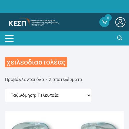
Skip
to
content
0
χειλεοδιαστολέας
Sorted
Προβάλλονται όλα - 2 αποτελέσματα
by
average
rating