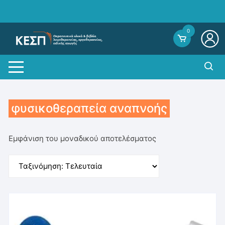
Skip
to
content
0
φυσικοθεραπεία αναπνοής
Εμφάνιση του μοναδικού αποτελέσματος