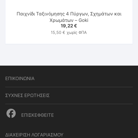
Παιχνίδι Ταξινόμησης 4 Πύργων, Σχημάτων και
Χρωμάτων – Goki
19,22
€
15,50
€
χωρίς ΦΠΑ
ΕΠΙΚΟΙΝΩΝΙΑ
ΣΥΧΝΕΣ ΕΡΩΤΗΣΕΙΣ
ΕΠΙΣΚΕΦΘΕΙΤΕ
ΔΙΑΧΕΙΡΙΣΗ ΛΟΓΑΡΙΑΣΜΟΥ