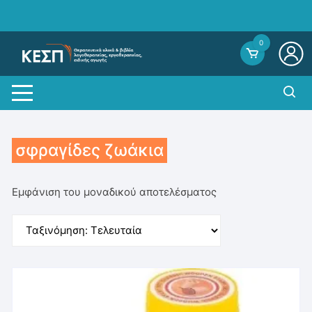
Skip
to
content
0
σφραγίδες ζωάκια
Εμφάνιση του μοναδικού αποτελέσματος