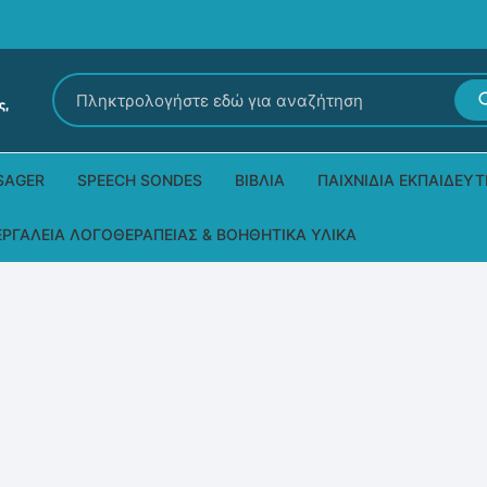
Αναζήτηση
για:
SAGER
SPEECH SONDES
ΒΙΒΛΊΑ
ΠΑΙΧΝΊΔΙΑ ΕΚΠΑΙΔΕΥΤ
Εκδόσεις Ρόδων
Δεξιοτήτων – Μίμηση
ΕΡΓΑΛΕΊΑ ΛΟΓΟΘΕΡΑΠΕΊΑΣ & ΒΟΗΘΗΤΙΚΆ ΥΛΙΚΆ
Παιδικά Βιβλία
Παζλ
Τα προϊόντα μας DPS Thera
Παραμύθια στη νοηματική
Μουσικά
Βοηθητικά Υλικά για τις Θεραπευτικές
Συνεδρίες
Άλλες εκδόσεις
Λογοθεραπευτικά και Αναλώσιμα
Μέθοδος Padovan