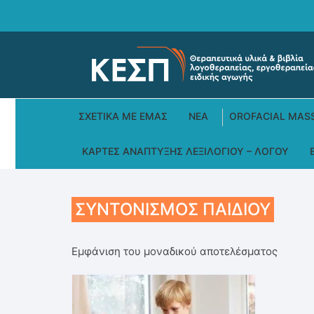
Skip
to
content
ΣΧΕΤΙΚΆ ΜΕ ΕΜΆΣ
ΝΕΑ
OROFACIAL MAS
ΚΆΡΤΕΣ ΑΝΆΠΤΥΞΗΣ ΛΕΞΙΛΟΓΊΟΥ – ΛΌΓΟΥ
ΣΥΝΤΟΝΙΣΜΌΣ ΠΑΙΔΙΟΎ
Εμφάνιση του μοναδικού αποτελέσματος