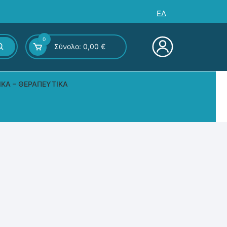
ΕΛ
0
Σύνολο:
0,00
€
ΙΚΆ – ΘΕΡΑΠΕΥΤΙΚΆ
ς – Επιτραπέζια