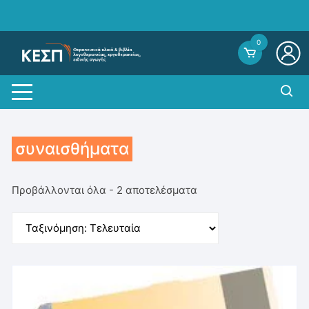
Skip
to
content
0
συναισθήματα
Sorted
Προβάλλονται όλα - 2 αποτελέσματα
by
average
rating