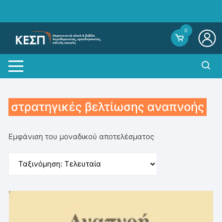
Skip
to
content
0
στρατηγικές βελτίωσης αναπνοής
Εμφάνιση του μοναδικού αποτελέσματος