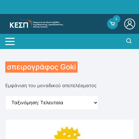
Skip
to
content
0
σπειρογράφος Goki
Εμφάνιση του μοναδικού αποτελέσματος