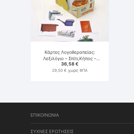
Κάρτες Λογοθεραπείας:
Λεξιλόγιο – Σπίτι,Κήπος –
36,58
€
Schubi
29,50
€
χωρίς ΦΠΑ
ΕΠΙΚΟΙΝΩΝΙΑ
ΣΥΧΝΕΣ ΕΡΩΤΗΣΕΙΣ