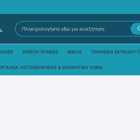
Αναζήτηση
για:
SAGER
SPEECH SONDES
ΒΙΒΛΊΑ
ΠΑΙΧΝΊΔΙΑ ΕΚΠΑΙΔΕΥΤ
Εκδόσεις Ρόδων
Δεξιοτήτων – Μίμηση
ΕΡΓΑΛΕΊΑ ΛΟΓΟΘΕΡΑΠΕΊΑΣ & ΒΟΗΘΗΤΙΚΆ ΥΛΙΚΆ
Παιδικά Βιβλία
Παζλ
Τα προϊόντα μας DPS Thera
Παραμύθια στη νοηματική
Μουσικά
Βοηθητικά Υλικά για τις Θεραπευτικές
Συνεδρίες
Άλλες εκδόσεις
Λογοθεραπευτικά και Αναλώσιμα
Μέθοδος Padovan