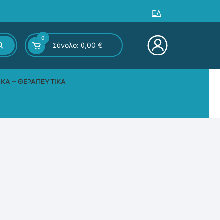
ΕΛ
0
Σύνολο:
0,00
€
ΙΚΆ – ΘΕΡΑΠΕΥΤΙΚΆ
ς – Επιτραπέζια