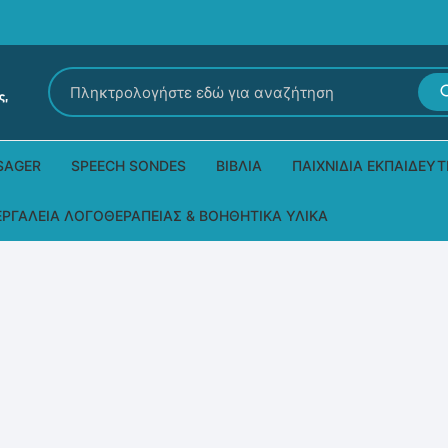
Αναζήτηση
για:
SAGER
SPEECH SONDES
ΒΙΒΛΊΑ
ΠΑΙΧΝΊΔΙΑ ΕΚΠΑΙΔΕΥΤ
Εκδόσεις Ρόδων
Δεξιοτήτων – Μίμηση
ΕΡΓΑΛΕΊΑ ΛΟΓΟΘΕΡΑΠΕΊΑΣ & ΒΟΗΘΗΤΙΚΆ ΥΛΙΚΆ
Παιδικά Βιβλία
Παζλ
Τα προϊόντα μας DPS Thera
Παραμύθια στη νοηματική
Μουσικά
Βοηθητικά Υλικά για τις Θεραπευτικές
Συνεδρίες
Άλλες εκδόσεις
Λογοθεραπευτικά και Αναλώσιμα
Μέθοδος Padovan