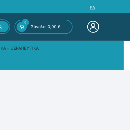
ΕΛ
0
Σύνολο:
0,00
€
ΙΚΆ – ΘΕΡΑΠΕΥΤΙΚΆ
ς – Επιτραπέζια