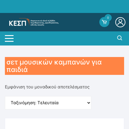
Skip
to
content
0
σετ μουσικών καμπανών για
παιδιά
Εμφάνιση του μοναδικού αποτελέσματος