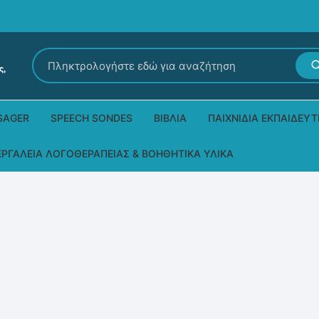
Αναζήτηση
για:
SAGER
SPEECH SONDES
ΒΙΒΛΊΑ
ΠΑΙΧΝΊΔΙΑ ΕΚΠΑΙΔΕΥΤ
Εκδόσεις Ρόδων
Δεξιοτήτων – Μίμηση
ΕΡΓΑΛΕΊΑ ΛΟΓΟΘΕΡΑΠΕΊΑΣ & ΒΟΗΘΗΤΙΚΆ ΥΛΙΚΆ
Παιδικά Βιβλία
Παζλ
Τα προϊόντα μας DPS Thera
Παραμύθια στη νοηματική
Μουσικά
Βοηθητικά Υλικά για τις Θεραπευτικές
Συνεδρίες
Άλλες εκδόσεις
Λογοθεραπευτικά και Αναλώσιμα
Μέθοδος Padovan