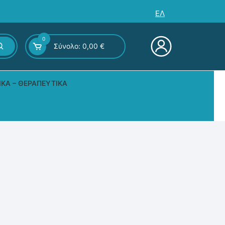
ΕΛ
0
Σύνολο:
0,00
€
ΙΚΆ – ΘΕΡΑΠΕΥΤΙΚΆ
ς – Επιτραπέζια