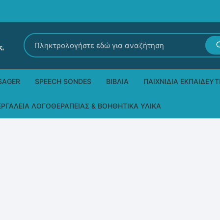
Αναζήτηση
για:
SAGER
SPEECH SONDES
ΒΙΒΛΊΑ
ΠΑΙΧΝΊΔΙΑ ΕΚΠΑΙΔΕΥΤ
Εκδόσεις Ρόδων
Δεξιοτήτων – Μίμηση
ΕΡΓΑΛΕΊΑ ΛΟΓΟΘΕΡΑΠΕΊΑΣ & ΒΟΗΘΗΤΙΚΆ ΥΛΙΚΆ
Παιδικά Βιβλία
Παζλ
Τα προϊόντα μας DPS Thera
Παραμύθια στη νοηματική
Μουσικά
Βοηθητικά Υλικά για τις Θεραπευτικές
Συνεδρίες
Άλλες εκδόσεις
Λογοθεραπευτικά και Αναλώσιμα
Μέθοδος Padovan