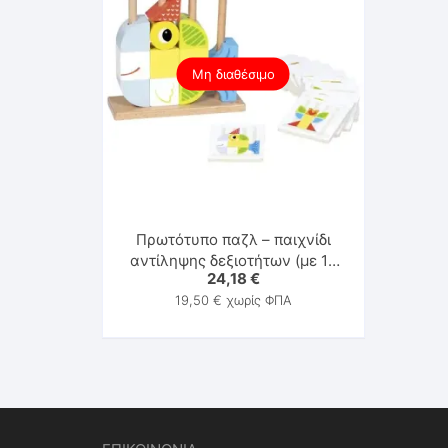
Μη διαθέσιμο
Πρωτότυπο παζλ – παιχνίδι
αντίληψης δεξιοτήτων (με 12
24,18
€
πρότυπες κάρτες) Vario – Goki
19,50
€
χωρίς ΦΠΑ