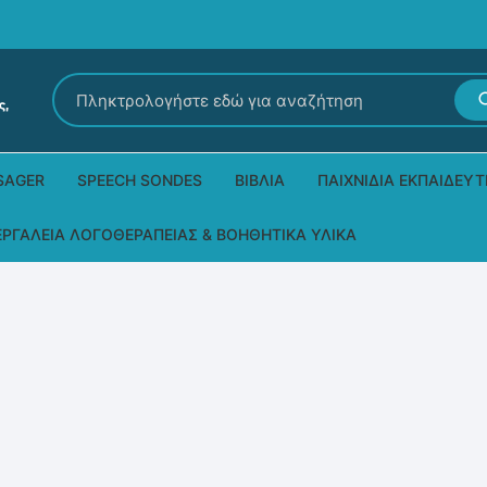
Αναζήτηση
για:
SAGER
SPEECH SONDES
ΒΙΒΛΊΑ
ΠΑΙΧΝΊΔΙΑ ΕΚΠΑΙΔΕΥΤ
Εκδόσεις Ρόδων
Δεξιοτήτων – Μίμηση
ΕΡΓΑΛΕΊΑ ΛΟΓΟΘΕΡΑΠΕΊΑΣ & ΒΟΗΘΗΤΙΚΆ ΥΛΙΚΆ
Παιδικά Βιβλία
Παζλ
Τα προϊόντα μας DPS Thera
Παραμύθια στη νοηματική
Μουσικά
Βοηθητικά Υλικά για τις Θεραπευτικές
Συνεδρίες
Άλλες εκδόσεις
Λογοθεραπευτικά και Αναλώσιμα
Μέθοδος Padovan