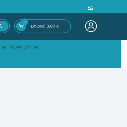
ΕΛ
0
Σύνολο:
0,00
€
ΙΚΆ – ΘΕΡΑΠΕΥΤΙΚΆ
ς – Επιτραπέζια