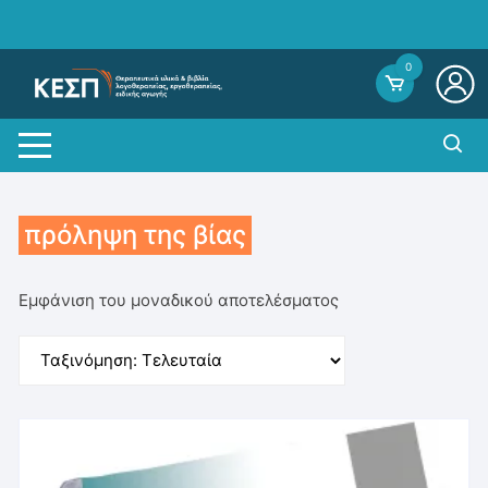
Skip
to
content
0
πρόληψη της βίας
Εμφάνιση του μοναδικού αποτελέσματος