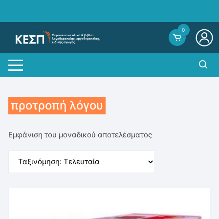
Skip
to
content
0
προτροπή λόγου
Εμφάνιση του μοναδικού αποτελέσματος