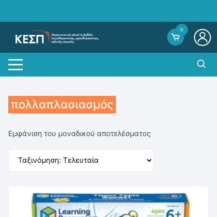
Skip
to
content
0
πολλαπλασιασμός
Εμφάνιση του μοναδικού αποτελέσματος