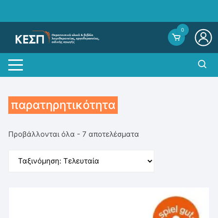
Skip
to
content
0
παρατηρητικότητα
Sorted
Προβάλλονται όλα - 7 αποτελέσματα
by
average
rating