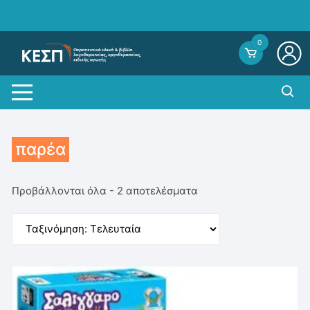
Skip
to
content
0
παρέα
Sorted
Προβάλλονται όλα - 2 αποτελέσματα
by
average
rating